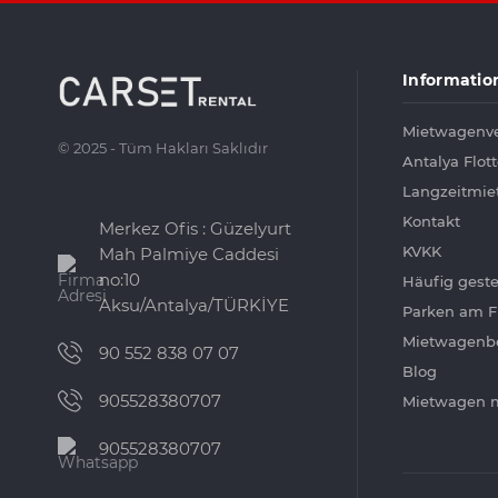
Informatio
Mietwagenve
© 2025 - Tüm Hakları Saklıdır
Antalya Flot
Langzeitmie
Kontakt
Merkez Ofis : Güzelyurt
KVKK
Mah Palmiye Caddesi
no:10
Häufig geste
Aksu/Antalya/TÜRKİYE
Parken am F
Mietwagenb
90 552 838 07 07
Blog
905528380707
Mietwagen m
905528380707