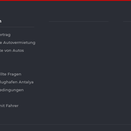
n
rtrag
te Autovermietung
te von Autos
llte Fragen
lughafen Antalya
edingungen
it Fahrer